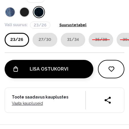
Vali suurus:
23/26
Suurustetabel
23/26
27/30
31/34
35/38
39
LISA OSTUKORVI
Toote saadavus kauplustes
Vaata kaupluseid