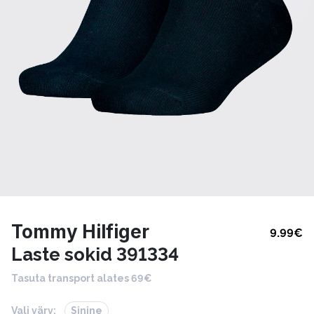
Tommy Hilfiger
9.99
€
Laste sokid 391334
Tasuta transport alates 69€
Vali värv:
Sinine