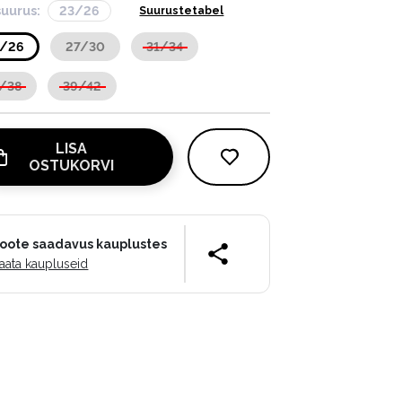
suurus:
23/26
Suurustetabel
3/26
27/30
31/34
/38
39/42
LISA
OSTUKORVI
oote saadavus kauplustes
aata kaupluseid