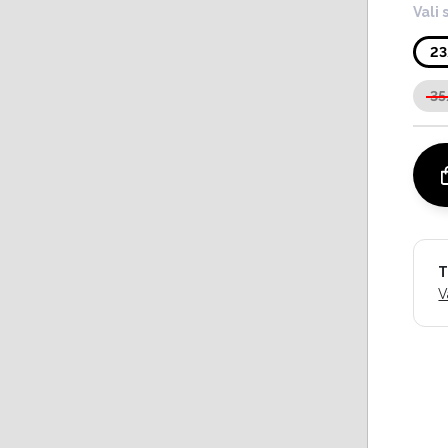
Vali 
2
35
T
V