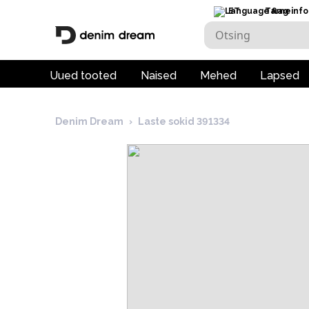
ET
Tarneinfo
Uued tooted
Naised
Mehed
Lapsed
Denim Dream
›
Laste sokid 391334