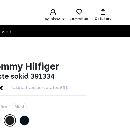
Lemmikud
Ostukorv
Logi sisse
lused
mmy Hilfiger
ste sokid 391334
€
Tasuta transport alates 69€
värv:
Must