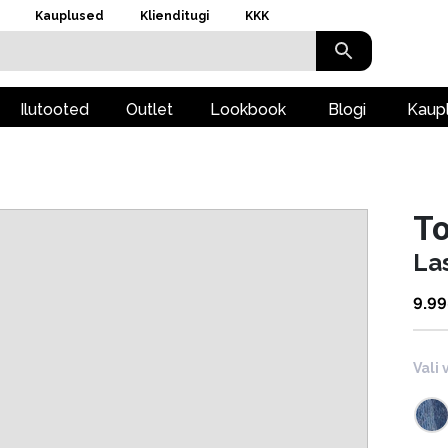
Kauplused
Klienditugi
KKK
Ilutooted
Outlet
Lookbook
Blogi
Kaup
To
La
9.99
Vali 