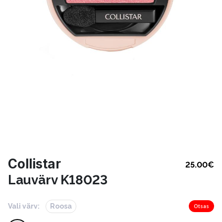
Collistar
25.00
€
Lauvärv K18023
Vali värv:
Roosa
Otsas