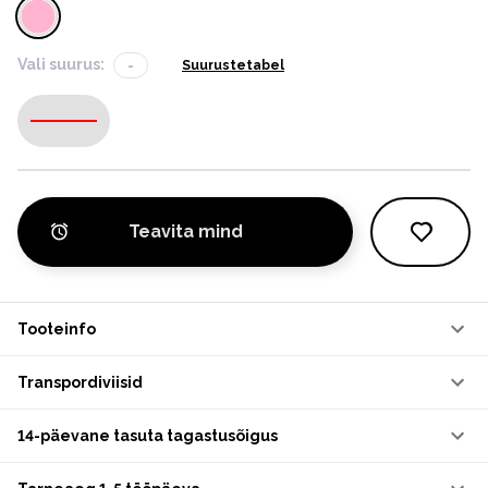
Vali suurus:
-
Suurustetabel
-
Teavita mind
Tooteinfo
Transpordiviisid
14-päevane tasuta tagastusõigus