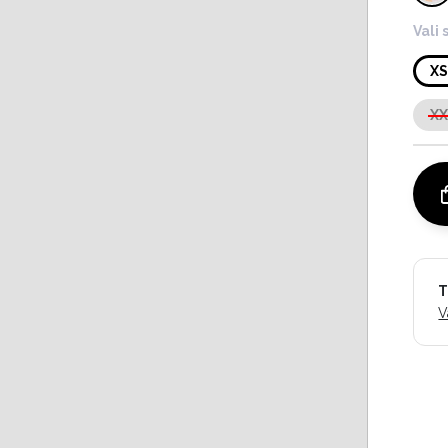
Vali 
X
X
T
V