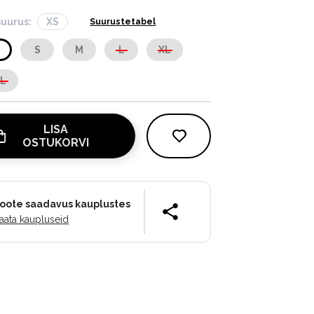
suurus:
XS
Suurustetabel
S
S
M
L
XL
XL
LISA
OSTUKORVI
oote saadavus kauplustes
aata kaupluseid