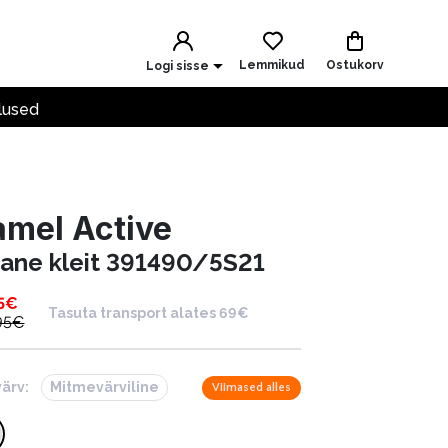
Lemmikud
Ostukorv
Logi sisse
lused
mel Active
nane kleit 391490/5S21
5
€
Tasuta transport alates 69€
95
€
värv:
Mitmevärviline
Viimased alles