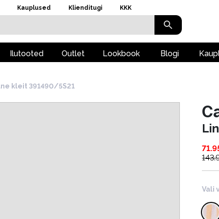
Kauplused
Klienditugi
KKK
Ilutooted
Outlet
Lookbook
Blogi
Kaup
ane kleit 391490/5S21
Ca
Li
71.9
143.
Vali 