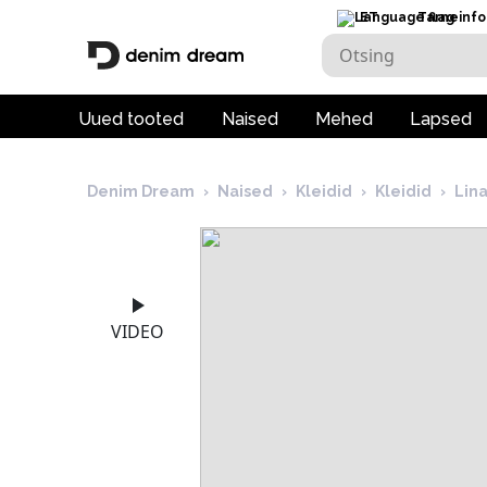
ET
Tarneinfo
Uued tooted
Naised
Mehed
Lapsed
Denim Dream
›
Naised
›
Kleidid
›
Kleidid
›
Lin
VIDEO