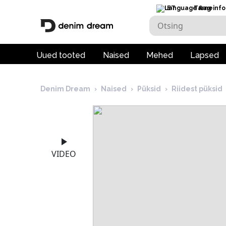
ET
Tarneinfo
Uued tooted
Naised
Mehed
Lapsed
Denim Dream
›
Naised
›
Püksid
›
Riidest püksid
VIDEO