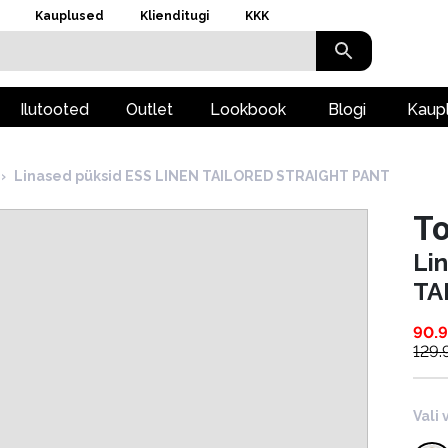
Kauplused
Klienditugi
KKK
Ilutooted
Outlet
Lookbook
Blogi
Kaup
›
Linased püksid ESS LINEN TAILORED STRAIGHT PANT
To
Li
TA
90.
129.
Vali 