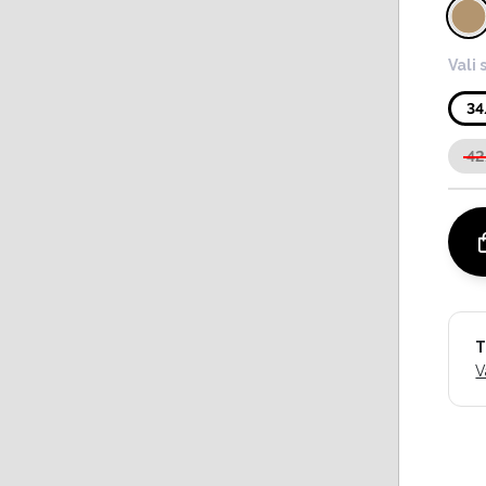
Vali 
3
4
T
V