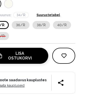
suurus:
34/R
Suurustetabel
4/R
36/R
38/R
40/R
2/R
LISA
OSTUKORVI
oote saadavus kauplustes
aata kaupluseid