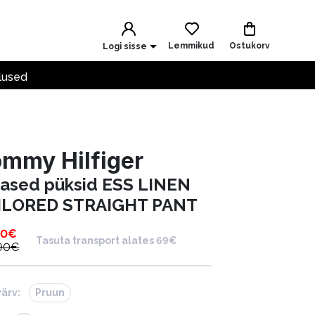
Lemmikud
Ostukorv
Logi sisse
lused
mmy Hilfiger
nased püksid ESS LINEN
ILORED STRAIGHT PANT
90
€
Tasuta transport alates 69€
90
€
värv:
Pruun