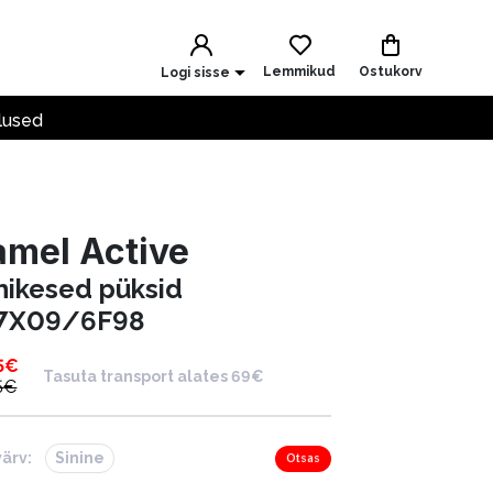
Lemmikud
Ostukorv
Logi sisse
lused
mel Active
hikesed püksid
7X09/6F98
5
€
Tasuta transport alates 69€
5
€
värv:
Sinine
Otsas