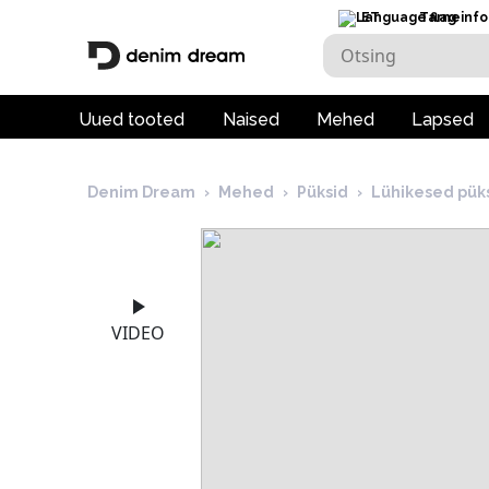
ET
Tarneinfo
Uued tooted
Naised
Mehed
Lapsed
Denim Dream
›
Mehed
›
Püksid
›
Lühikesed pük
VIDEO