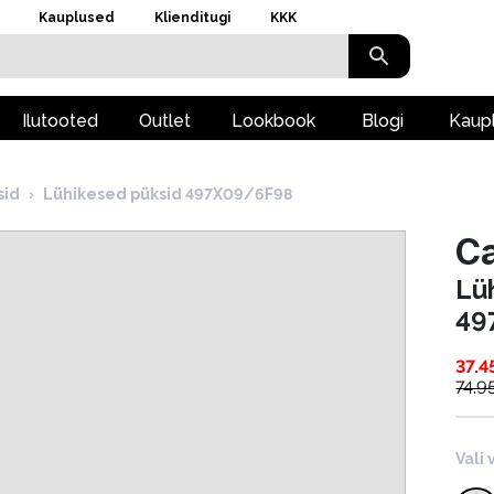
Kauplused
Klienditugi
KKK
Ilutooted
Outlet
Lookbook
Blogi
Kaup
sid
›
Lühikesed püksid 497X09/6F98
Ca
Lü
49
37.4
74.9
Vali 