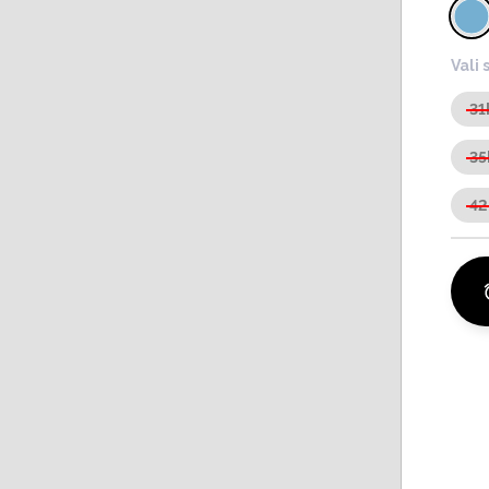
Vali 
31
35
42