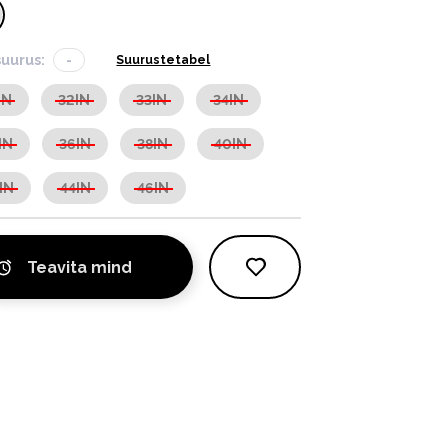
suurus:
-
Suurustetabel
IN
32IN
33IN
34IN
IN
36IN
38IN
40IN
IN
44IN
46IN
Teavita mind