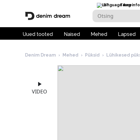
ET
Tarneinfo
Uued tooted
Naised
Mehed
Lapsed
Denim Dream
›
Mehed
›
Püksid
›
Lühikesed pük
VIDEO