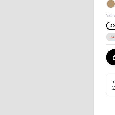
Vali 
2
34
T
V