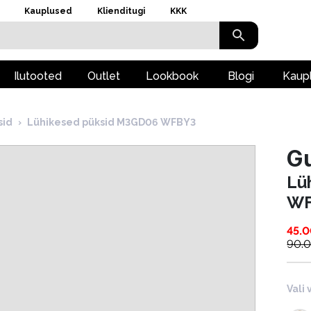
Kauplused
Klienditugi
KKK
Ilutooted
Outlet
Lookbook
Blogi
Kaup
sid
›
Lühikesed püksid M3GD06 WFBY3
G
Lü
WF
45.
90.
Vali 