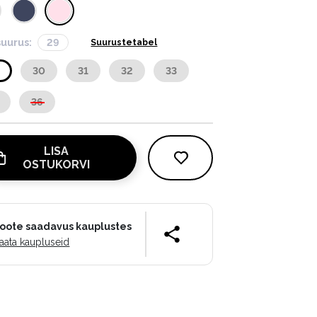
suurus:
29
Suurustetabel
9
30
31
32
33
36
LISA
OSTUKORVI
oote saadavus kauplustes
aata kaupluseid