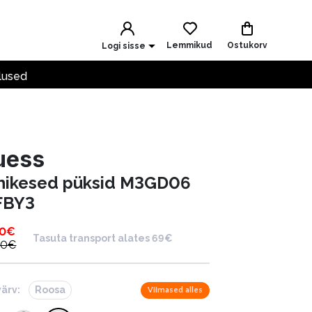
Lemmikud
Ostukorv
Logi sisse
lused
uess
hikesed püksid M3GD06
BY3
00
€
Tasuta transport alates 69€
00
€
värv:
Roosa
Viimased alles