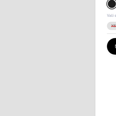
Vali 
X