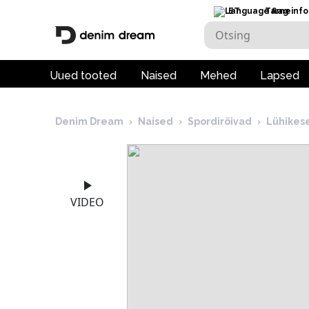
ET
Tarneinfo
Uued tooted
Naised
Mehed
Lapsed
Denim Dream
›
Naised
›
Spordirõivad
›
Lühikese
VIDEO