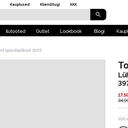
Kauplused
Klienditugi
KKK
Ilutooted
Outlet
Lookbook
Blogi
Kaup
d spordipüksid 3972
To
Lü
39
17.5
34.9
Vali 