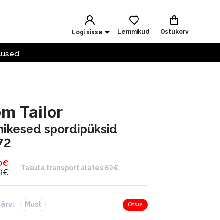
Lemmikud
Ostukorv
Logi sisse
lused
m Tailor
hikesed spordipüksid
72
0
€
Tasuta transport alates 69€
9
€
värv:
Must
Otsas