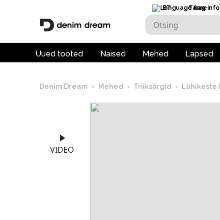
ET
Tarneinfo
Uued tooted
Naised
Mehed
Lapsed
Denim Dream
›
Mehed
›
Triiksärgid
›
Lühikeste 
VIDEO