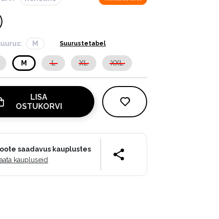
suurus:
M
Suurustetabel
M
L
XL
XXL
LISA
OSTUKORVI
oote saadavus kauplustes
aata kaupluseid