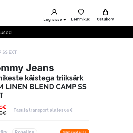
Lemmikud
Ostukorv
Logi sisse
lused
P SS EXT
ommy Jeans
ikeste käistega triiksärk
M LINEN BLEND CAMP SS
T
90
€
Tasuta transport alates 69€
90
€
värv:
Roheline
Viimased alles