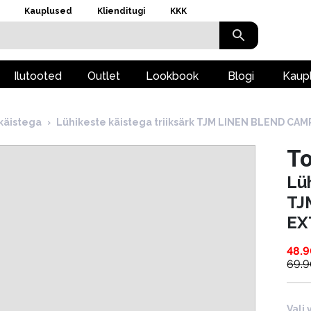
Kauplused
Klienditugi
KKK
Ilutooted
Outlet
Lookbook
Blogi
Kaup
käistega
›
Lühikeste käistega triiksärk TJM LINEN BLEND CAM
T
Lüh
TJ
EX
48.
69.
Vali 