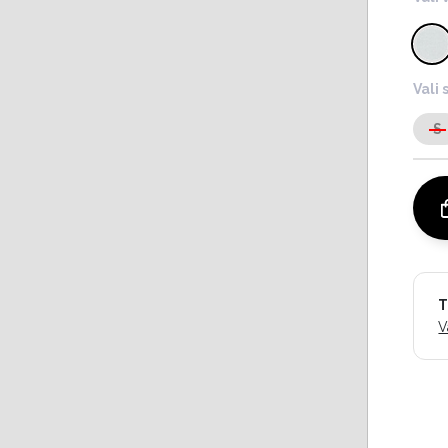
Vali 
S
T
V