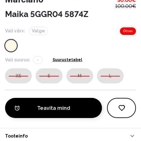
50.00
€
100.00
€
Maika 5GGR04 5874Z
Vali värv:
Valge
Otsas
Vali suurus:
-
Suurustetabel
XS
S
M
L
Teavita mind
Tooteinfo