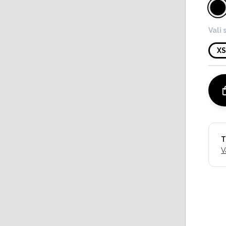
Vali 
X
T
V