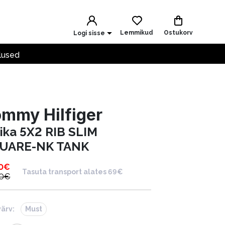
Lemmikud
Ostukorv
Logi sisse
lused
mmy Hilfiger
ika 5X2 RIB SLIM
UARE-NK TANK
0
€
Tasuta transport alates 69€
0
€
värv:
Must