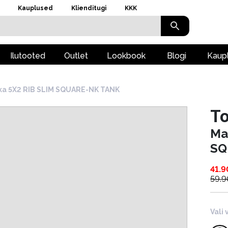
Kauplused
Klienditugi
KKK
Ilutooted
Outlet
Lookbook
Blogi
Kaup
ka 5X2 RIB SLIM SQUARE-NK TANK
To
Ma
SQ
41.9
59.9
Vali 