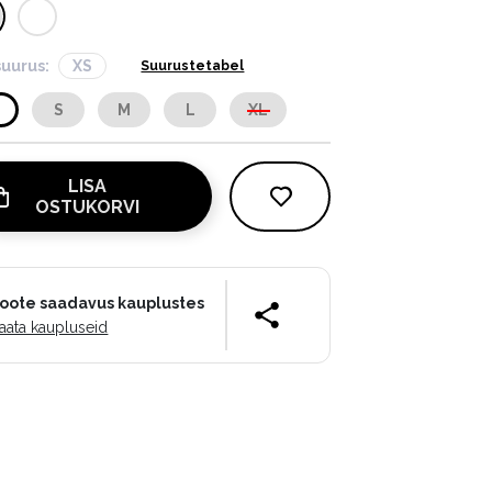
suurus:
XS
Suurustetabel
S
S
M
L
XL
LISA
OSTUKORVI
oote saadavus kauplustes
aata kaupluseid