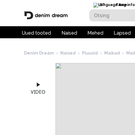
ET
Tarneinfo
Uued tooted
Naised
Mehed
Lapsed
Denim Dream
›
Naised
›
Pluusid
›
Maikad
›
Mai
VIDEO