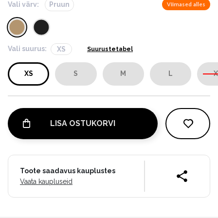
Vali värv:
Pruun
Viimased alles
Vali suurus:
XS
Suurustetabel
XS
S
M
L
X
LISA OSTUKORVI
Toote saadavus kauplustes
Vaata kaupluseid