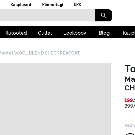
Kauplused
Klienditugi
KKK
Ilutooted
Outlet
Lookbook
Blogi
Kaup
Mantel WOOL BLEND CHECK PEACOAT
To
Ma
CH
199.
399
Vali 