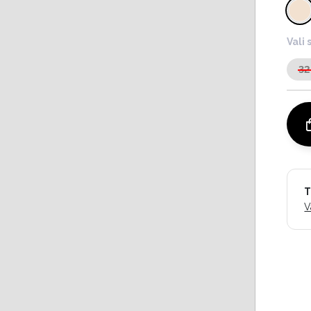
Vali 
32
T
V