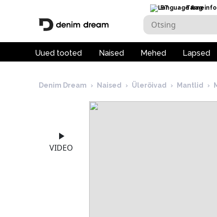
ET
Tarneinfo
Uued tooted
Naised
Mehed
Lapsed
Denim Dream
›
Naised
›
Ülerõivad
›
Mantlid
›
VIDEO