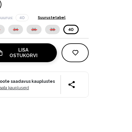
suurus:
40
Suurustetabel
34
36
38
40
LISA
OSTUKORVI
oote saadavus kauplustes
aata kaupluseid