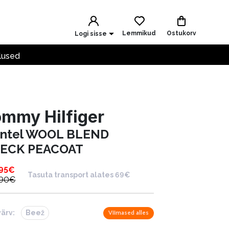
Lemmikud
Ostukorv
Logi sisse
lused
mmy Hilfiger
ntel WOOL BLEND
ECK PEACOAT
95
€
Tasuta transport alates 69€
.90
€
värv:
Beež
Viimased alles