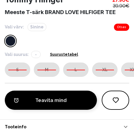
27.90
€
39.90
€
Meeste T-särk BRAND LOVE HILFIGER TEE
Vali värv:
Sinine
Otsas
Vali suurus:
-
Suurustetabel
S
M
L
XL
X
Teavita mind
Tooteinfo