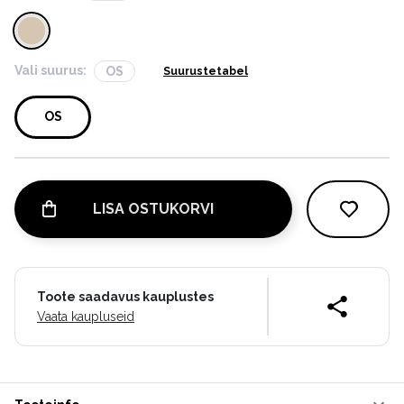
Vali suurus:
OS
Suurustetabel
OS
LISA OSTUKORVI
Toote saadavus kauplustes
Vaata kaupluseid