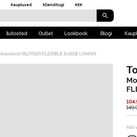
Kauplused
Klienditugi
KKK
Ilutooted
Outlet
Lookbook
Blogi
Kaup
kassiinid HILFIGER FLEXIBLE SUEDE LOAFER
To
Mo
FL
104
149.
Vali 