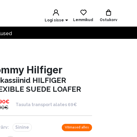
Lemmikud
Ostukorv
Logi sisse
lused
mmy Hilfiger
kassiinid HILFIGER
EXIBLE SUEDE LOAFER
.90
€
Tasuta transport alates 69€
90
€
värv:
Sinine
Viimased alles