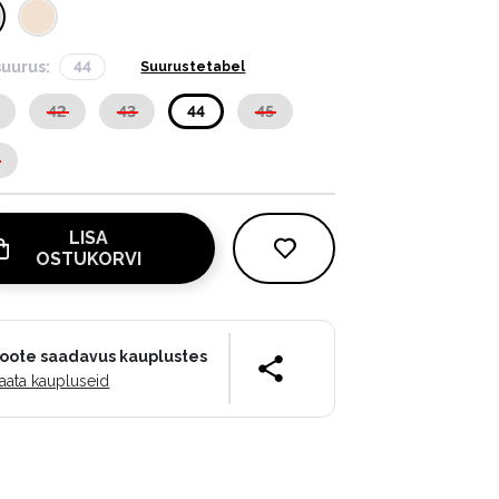
suurus:
44
Suurustetabel
42
43
44
45
LISA
OSTUKORVI
oote saadavus kauplustes
aata kaupluseid