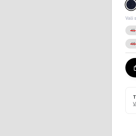
Vali 
41
46
T
V