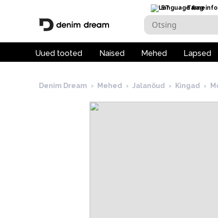
ET
Tarneinfo
Uued tooted
Naised
Mehed
Lapsed
Denim Dream
›
Mehed
›
Jalanõud
›
Kingad
›
Mo