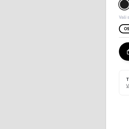
Vali 
O
T
V