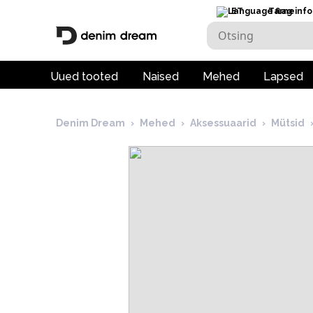
ET
Tarneinfo
Uued tooted
Naised
Mehed
Lapsed
Denim Dream
›
Mehed
›
Aksessuaarid
›
Mütsid