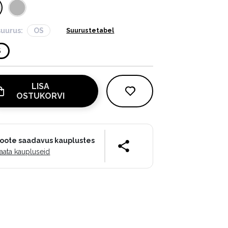
suurus:
OS
Suurustetabel
S
LISA
OSTUKORVI
oote saadavus kauplustes
aata kaupluseid