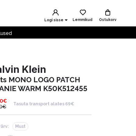
Lemmikud
Ostukorv
Logi sisse
lused
lvin Klein
ts MONO LOGO PATCH
ANIE WARM K50K512455
90
€
Tasuta transport alates 69€
0
€
värv:
Must