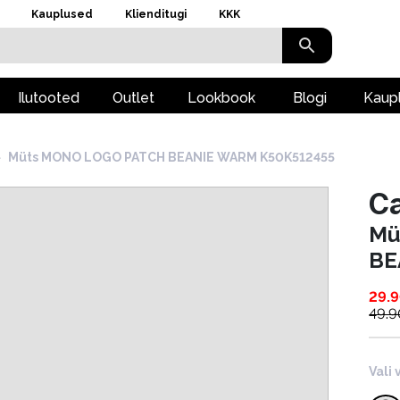
Kauplused
Klienditugi
KKK
Ilutooted
Outlet
Lookbook
Blogi
Kaup
›
Müts MONO LOGO PATCH BEANIE WARM K50K512455
Ca
Mü
BE
29.
49.9
Vali 