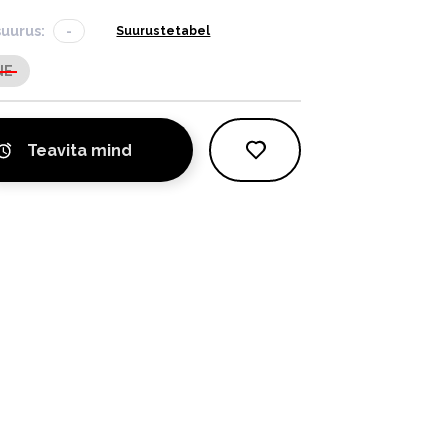
suurus:
-
Suurustetabel
NE
Teavita mind