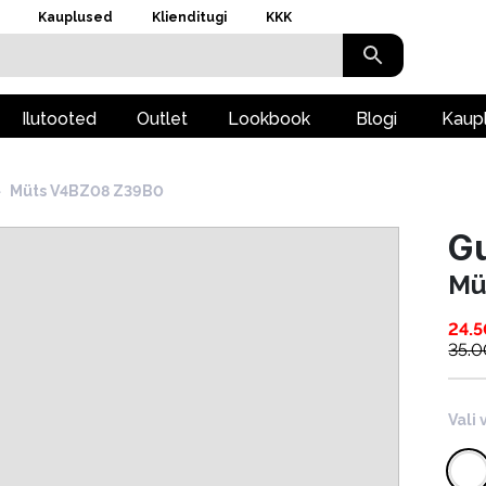
Kauplused
Klienditugi
KKK
Ilutooted
Outlet
Lookbook
Blogi
Kaup
›
Müts V4BZ08 Z39B0
Gu
Mü
24.5
35.0
Vali 