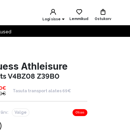
Lemmikud
Ostukorv
Logi sisse
lused
ess Athleisure
ts V4BZ08 Z39B0
0
€
Tasuta transport alates 69€
0
€
värv:
Valge
Otsas