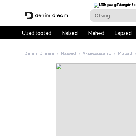
ET
Tarneinfo
Uued tooted
Naised
Mehed
Lapsed
Denim Dream
›
Naised
›
Aksessuaarid
›
Mütsid