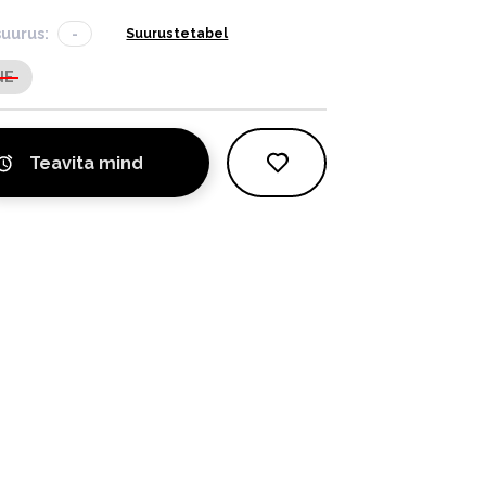
suurus:
-
Suurustetabel
NE
Teavita mind