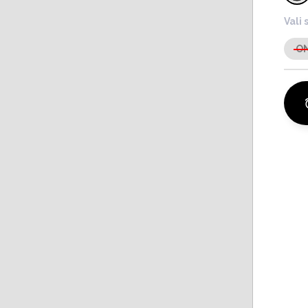
Vali 
O