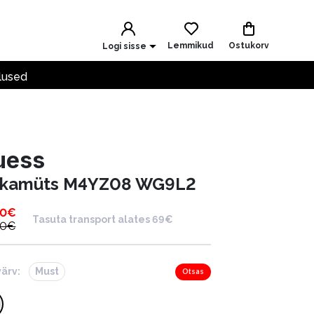
Lemmikud
Ostukorv
Logi sisse
lused
uess
kamüts M4YZ08 WG9L2
00
€
Tasuta transport alates 69€
00
€
värv:
Must
Otsas