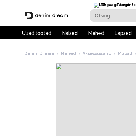
ET
Tarneinfo
Uued tooted
Naised
Mehed
Lapsed
Denim Dream
›
Mehed
›
Aksessuaarid
›
Mütsid