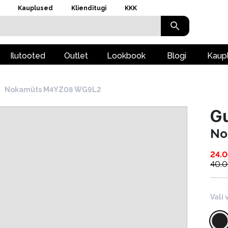
Kauplused
Klienditugi
KKK
Ilutooted
Outlet
Lookbook
Blogi
Kaup
›
Nokamüts M4YZ08 WG9L2
G
No
24.
40.
Vali 