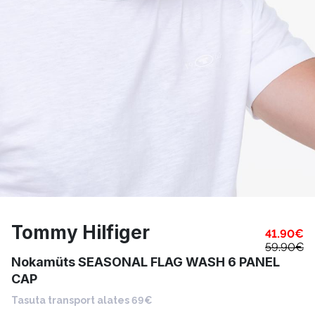
Tommy Hilfiger
41.90
€
59.90
€
Nokamüts SEASONAL FLAG WASH 6 PANEL
CAP
Tasuta transport alates 69€