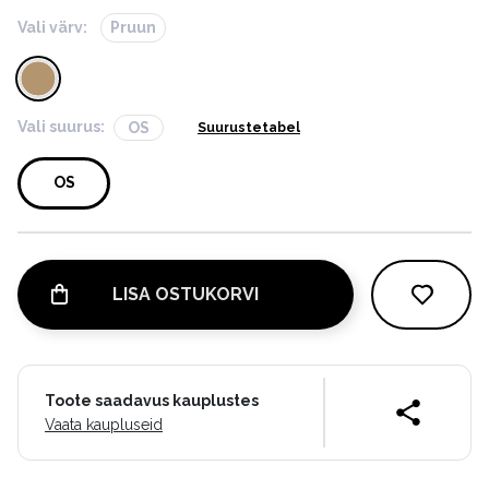
Vali värv:
Pruun
Vali suurus:
OS
Suurustetabel
OS
LISA OSTUKORVI
Toote saadavus kauplustes
Vaata kaupluseid