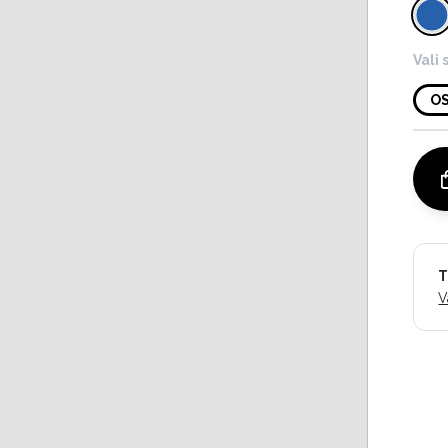
Vali 
O
T
V