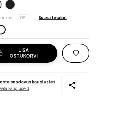
suurus:
OS
Suurustetabel
S
LISA
OSTUKORVI
oote saadavus kauplustes
aata kaupluseid