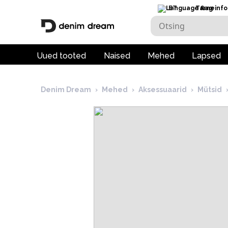
ET
Tarneinfo
Uued tooted
Naised
Mehed
Lapsed
Denim Dream
›
Mehed
›
Aksessuaarid
›
Mütsid