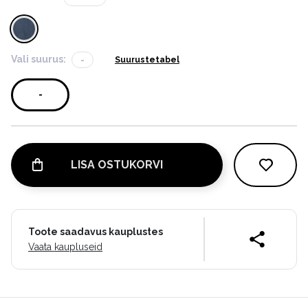
Vali suurus:
-
Suurustetabel
-
LISA OSTUKORVI
Toote saadavus kauplustes
Vaata kaupluseid