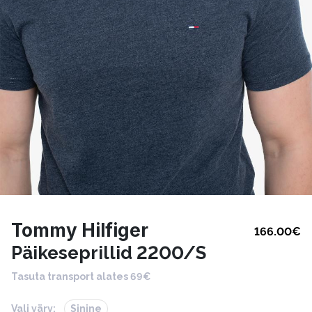
Tommy Hilfiger
166.00
€
Päikeseprillid 2200/S
Tasuta transport alates 69€
Vali värv:
Sinine