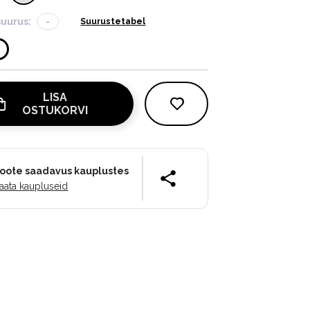
suurus:
-
Suurustetabel
LISA
OSTUKORVI
oote saadavus kauplustes
aata kaupluseid