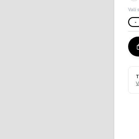
Vali 
-
T
V