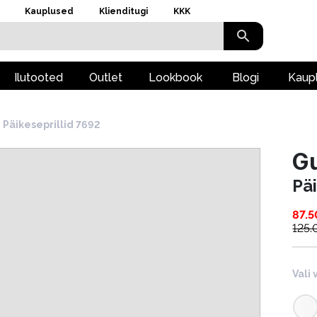
Kauplused
Klienditugi
KKK
Ilutooted
Outlet
Lookbook
Blogi
Kaup
Päikeseprillid 7692
G
Pä
87.5
125.
Vali 