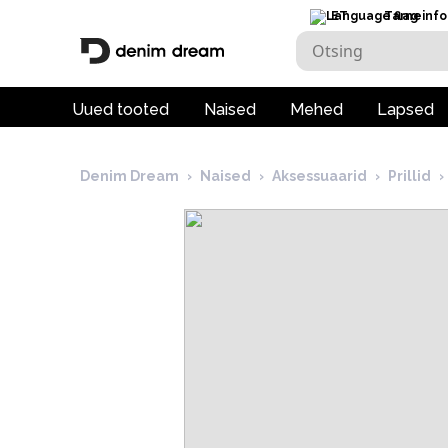
ET
Tarneinfo
Uued tooted
Naised
Mehed
Lapsed
Denim Dream
›
Naised
›
Aksessuaarid
›
Prillid
›