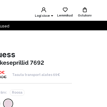
Lemmikud
Ostukorv
Logi sisse
lused
uess
ikeseprillid 7692
0
€
Tasuta transport alates 69€
00
€
värv:
Roosa