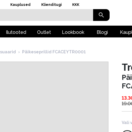
Kauplused
Klienditugi
KKK
Ilutooted
Outlet
Lookbook
Blogi
Kaup
suaarid
›
Päikeseprillid FCACEYTR0001
T
Päi
FC
13.3
19.0
Vali 