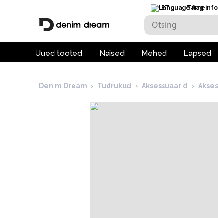
ET
Tarneinfo
Uued tooted
Naised
Mehed
Lapsed
Denim Dream
›
Tudrukud
›
Aksessuaarid
›
Akses