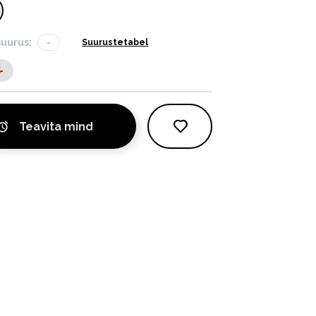
suurus:
-
Suurustetabel
S
Teavita mind