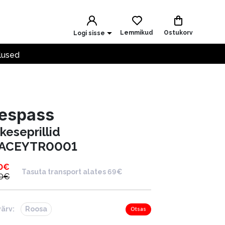
Lemmikud
Ostukorv
Logi sisse
lused
respass
keseprillid
ACEYTR0001
0
€
Tasuta transport alates 69€
0
€
värv:
Roosa
Otsas