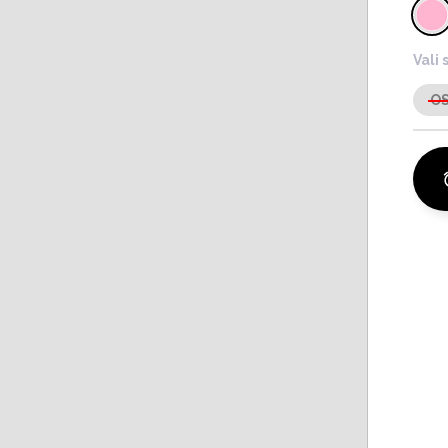
Vali 
O