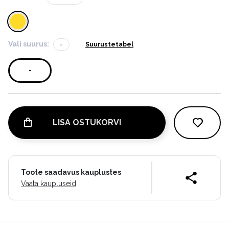
Vali suurus:
-
Suurustetabel
-
LISA OSTUKORVI
Toote saadavus kauplustes
Vaata kaupluseid