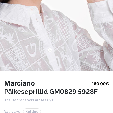
Marciano
180.00
€
Päikeseprillid GM0829 5928F
Tasuta transport alates 69€
Vali värv:
Kuldne