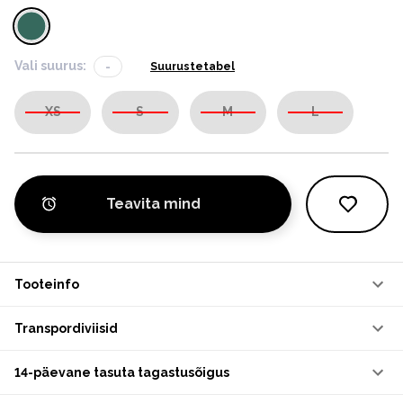
Vali suurus:
-
Suurustetabel
XS
S
M
L
Teavita mind
Tooteinfo
Transpordiviisid
14-päevane tasuta tagastusõigus