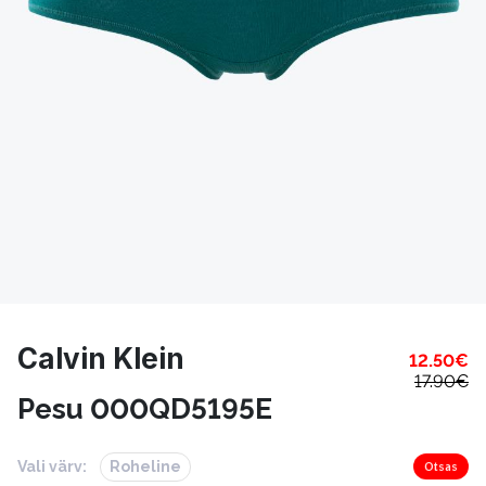
Calvin Klein
12.50
€
17.90
€
Pesu 000QD5195E
Vali värv:
Roheline
Otsas