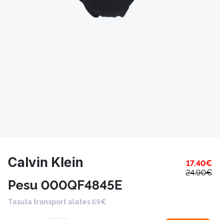
Calvin Klein
17.40
€
24.90
€
Pesu 000QF4845E
Tasuta transport alates 69€