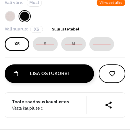
Vali värv:
Must
Viimased alles
Vali suurus:
XS
Suurustetabel
XS
S
M
L
LISA OSTUKORVI
Toote saadavus kauplustes
Vaata kaupluseid