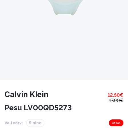
Calvin Klein
12.50
€
17.90
€
Pesu LV00QD5273
Vali värv:
Sinine
Otsas