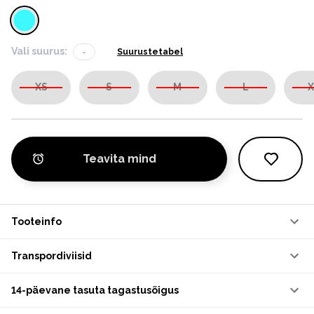
Vali suurus:
-
Suurustetabel
XS
S
M
L
X
Teavita mind
Tooteinfo
Transpordiviisid
14-päevane tasuta tagastusõigus