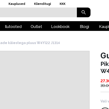
Kauplused
Klienditugi
KKK
Ilutooted
Outlet
Lookbook
Blogi
Kaup
kade käiestega pluus W4YI22 J1314
G
Pi
W4
27.3
39.
Vali 