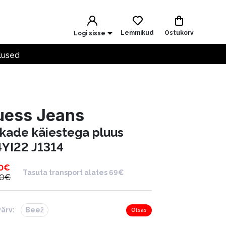
Lemmikud
Ostukorv
Logi sisse
lused
uess Jeans
kkade käiestega pluus
YI22 J1314
0
€
Tasuta transport alates 69€
00
€
värv:
Beež
Otsas