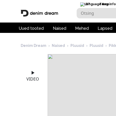
ET
Tarneinfo
Uued tooted
Naised
Mehed
Lapsed
Denim Dream
›
Naised
›
Pluusid
›
Pluusid
›
Pik
VIDEO