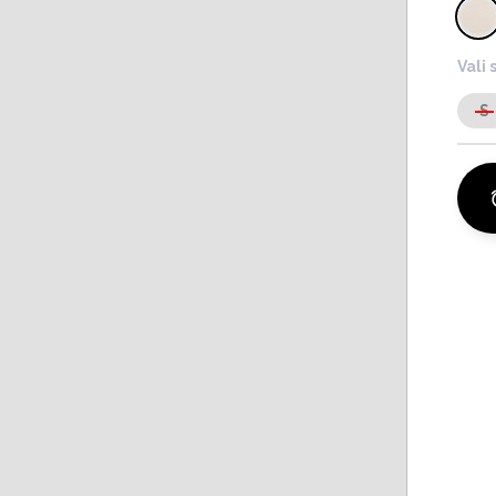
Vali 
S