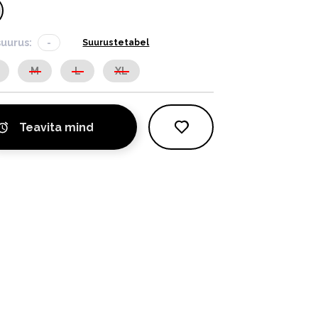
suurus:
-
Suurustetabel
M
L
XL
Teavita mind