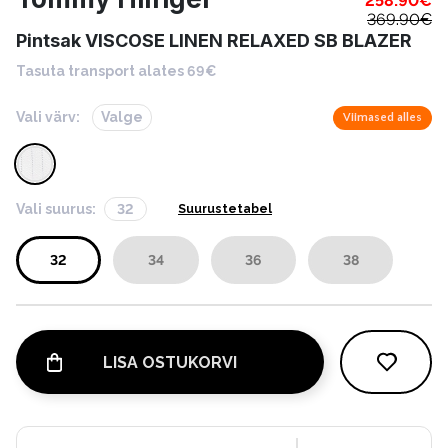
258.90
€
369.90
€
Pintsak VISCOSE LINEN RELAXED SB BLAZER
Tasuta transport alates 69€
Vali värv:
Valge
Viimased alles
Vali suurus:
32
Suurustetabel
32
34
36
38
LISA OSTUKORVI