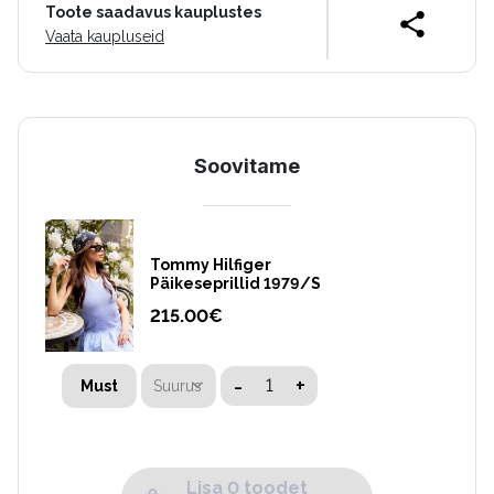
Toote saadavus kauplustes
Vaata kaupluseid
Soovitame
Tommy Hilfiger
Päikeseprillid 1979/S
215.00
€
-
+
Suurus
Must
Lisa 0 toodet