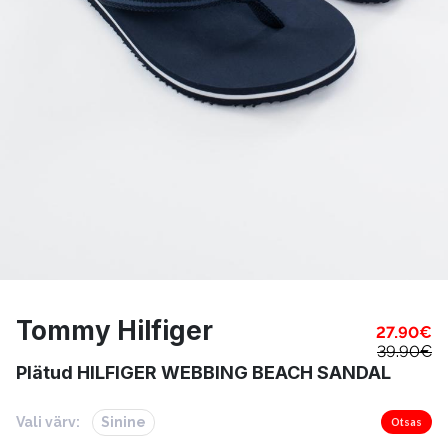
Tommy Hilfiger
27.90
€
39.90
€
Plätud HILFIGER WEBBING BEACH SANDAL
Vali värv:
Sinine
Otsas