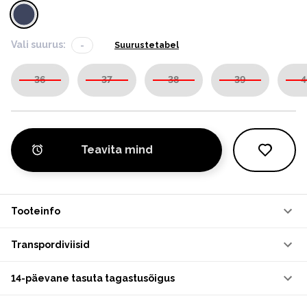
Vali suurus:
-
Suurustetabel
36
37
38
39
4
Teavita mind
Tooteinfo
Transpordiviisid
14-päevane tasuta tagastusõigus