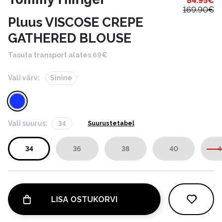
84.95
€
169.90
€
Pluus VISCOSE CREPE
GATHERED BLOUSE
Tasuta transport alates 69€
Vali värv:
Sinine
Vali suurus:
34
Suurustetabel
34
36
38
40
4
LISA OSTUKORVI