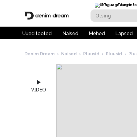
ET
Tarneinfo
Uued tooted
Naised
Mehed
Lapsed
Denim Dream
›
Naised
›
Pluusid
›
Pluusid
›
Plu
VIDEO