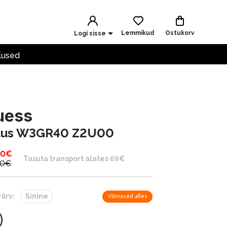
Lemmikud
Ostukorv
Logi sisse
lused
uess
uus W3GR40 Z2U00
00
€
Tasuta transport alates 69€
00
€
värv:
Sinine
Viimased alles