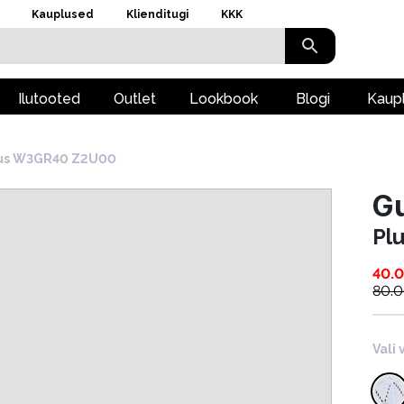
Kauplused
Klienditugi
KKK
Ilutooted
Outlet
Lookbook
Blogi
Kaup
us W3GR40 Z2U00
G
Pl
40.
80.
Vali 