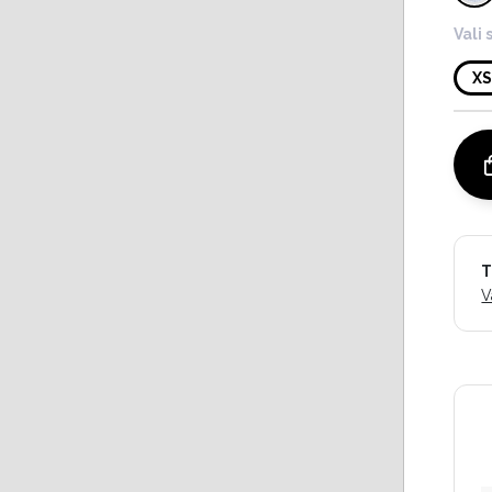
Vali 
X
T
V