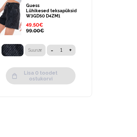
Guess
Lühikesed teksapüksid
W3GD50 D4ZM1
49.50
€
99.00
€
-
+
Suurus
Lisa 0 toodet
ostukorvi