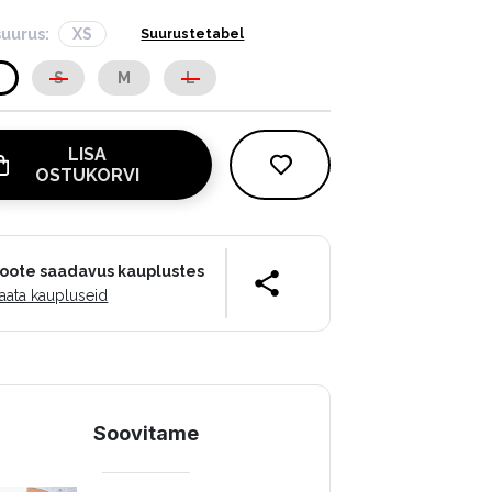
suurus:
XS
Suurustetabel
S
S
M
L
LISA
OSTUKORVI
oote saadavus kauplustes
aata kaupluseid
Soovitame