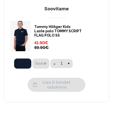
Soovitame
Tommy Hilfiger Kids
Laste polo TOMMY SCRIPT
FLAG POLO SS
41.90
€
59.90
€
-
+
Suurus
Lisa 0 toodet
ostukorvi