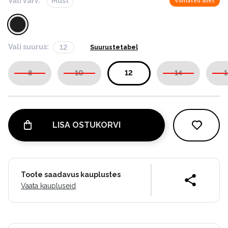
Vali värv:
Must
Viimased alles
Vali suurus:
12
Suurustetabel
8
10
12
14
1
LISA OSTUKORVI
Toote saadavus kauplustes
Vaata kaupluseid