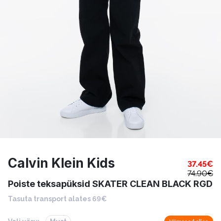
Calvin Klein Kids
37.45
€
74.90
€
Poiste teksapüksid SKATER CLEAN BLACK RGD
Tasuta transport alates 69€