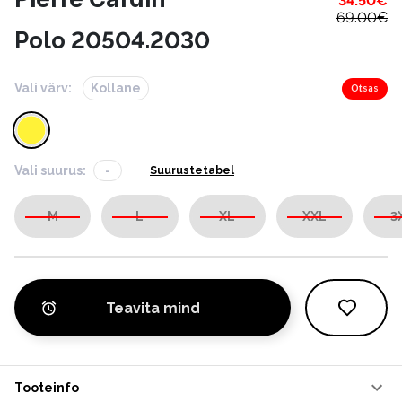
34.50
€
69.00
€
Polo 20504.2030
Vali värv:
Kollane
Otsas
Vali suurus:
-
Suurustetabel
M
L
XL
XXL
3
Teavita mind
Tooteinfo