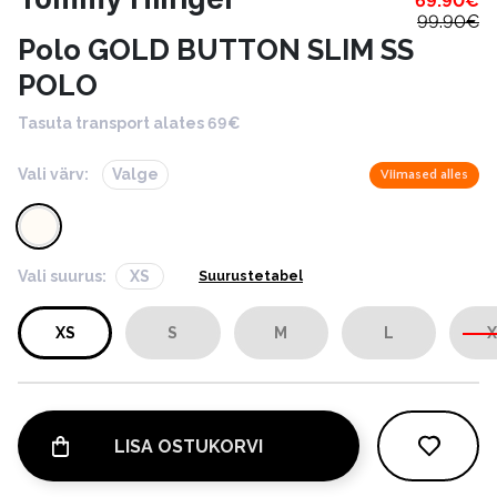
69.90
€
99.90
€
Polo GOLD BUTTON SLIM SS
POLO
Tasuta transport alates 69€
Vali värv:
Valge
Viimased alles
Vali suurus:
XS
Suurustetabel
XS
S
M
L
X
LISA OSTUKORVI