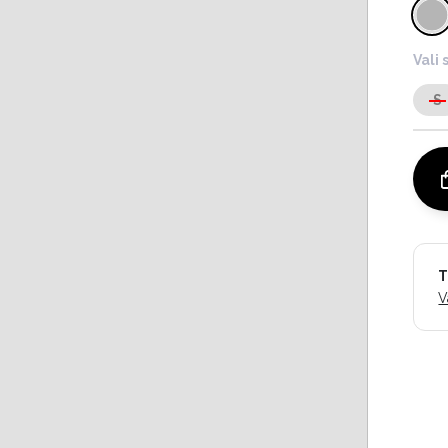
Vali 
S
T
V