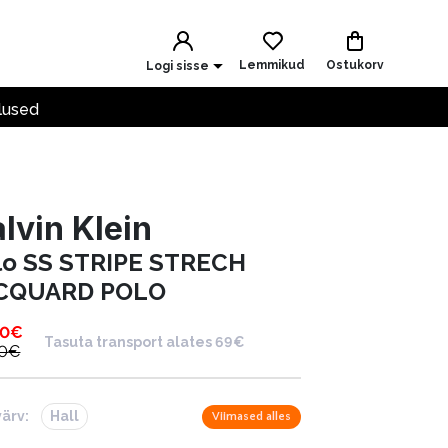
Lemmikud
Ostukorv
Logi sisse
lused
lvin Klein
lo SS STRIPE STRECH
CQUARD POLO
90
€
Tasuta transport alates 69€
0
€
värv:
Hall
Viimased alles