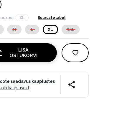
suurus:
XL
Suurustetabel
M
L
XL
XXL
LISA
OSTUKORVI
oote saadavus kauplustes
aata kaupluseid