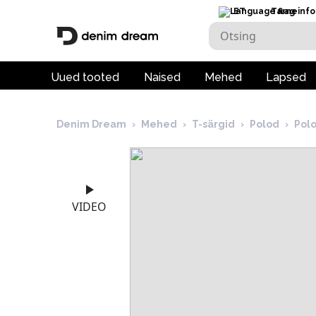
ET
Tarneinfo
Uued tooted
Naised
Mehed
Lapsed
Denim Dream
›
Mehed
›
T-särgid
›
Polod
›
Pol
VIDEO