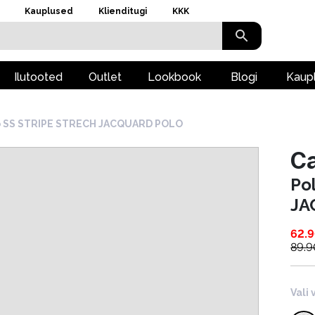
Kauplused
Klienditugi
KKK
Ilutooted
Outlet
Lookbook
Blogi
Kaup
o SS STRIPE STRECH JACQUARD POLO
Ca
Po
JA
62.
89.9
Vali 