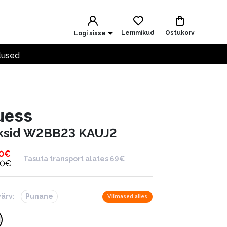
Lemmikud
Ostukorv
Logi sisse
lused
uess
ksid W2BB23 KAUJ2
0
€
Tasuta transport alates 69€
00
€
värv:
Punane
Viimased alles