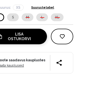
suurus:
XS
Suurustetabel
S
S
M
L
XL
LISA
OSTUKORVI
oote saadavus kauplustes
aata kaupluseid