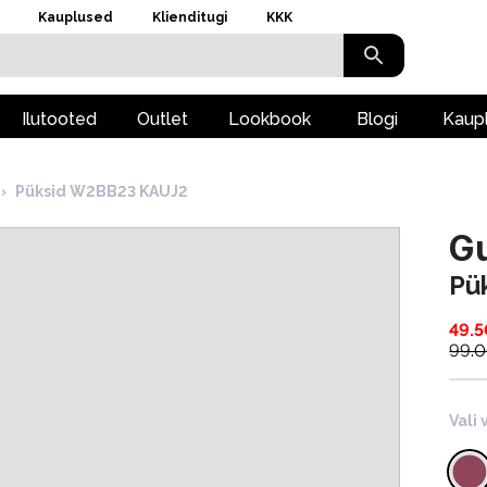
Kauplused
Klienditugi
KKK
Ilutooted
Outlet
Lookbook
Blogi
Kaup
›
Püksid W2BB23 KAUJ2
G
Pü
49.5
99.
Vali 