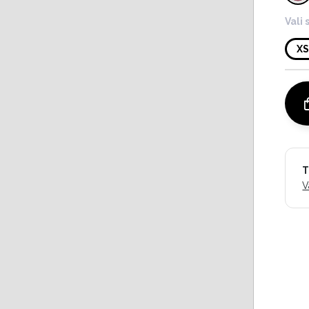
Vali 
X
T
V