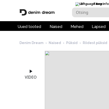
ET
Tarneinfo
Uued tooted
Naised
Mehed
Lapsed
Denim Dream
›
Naised
›
Püksid
›
Riidest püksid
VIDEO