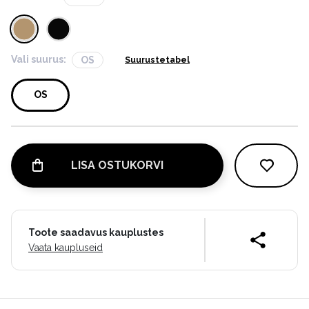
Vali suurus:
OS
Suurustetabel
OS
LISA OSTUKORVI
Toote saadavus kauplustes
Vaata kaupluseid