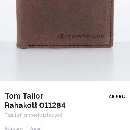
Tom Tailor
48.99
€
Rahakott 011284
Tasuta transport alates 69€
Vali värv:
Pruun