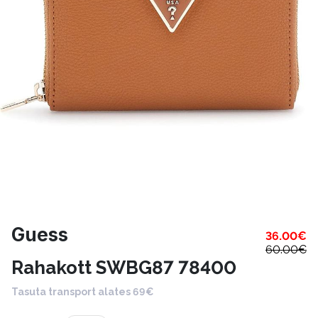
Guess
36.00
€
60.00
€
Rahakott SWBG87 78400
Tasuta transport alates 69€