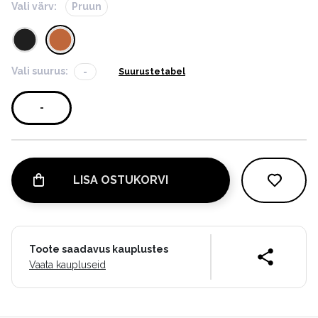
Vali värv:
Pruun
Vali suurus:
-
Suurustetabel
-
LISA OSTUKORVI
Toote saadavus kauplustes
Vaata kaupluseid