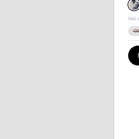
Vali 
O