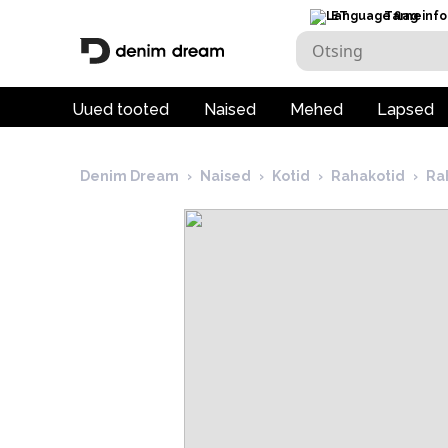
ET
Tarneinfo
Uued tooted
Naised
Mehed
Lapsed
Denim Dream
›
Naised
›
Kotid
›
Rahakotid
›
Ra