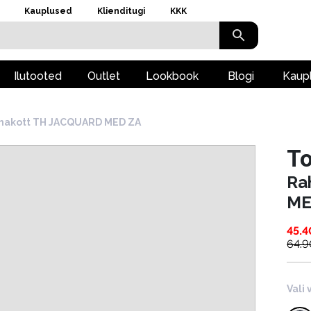
Kauplused
Klienditugi
KKK
Ilutooted
Outlet
Lookbook
Blogi
Kaup
hakott TH JACQUARD MED ZA
To
Ra
ME
45.4
64.9
Vali 