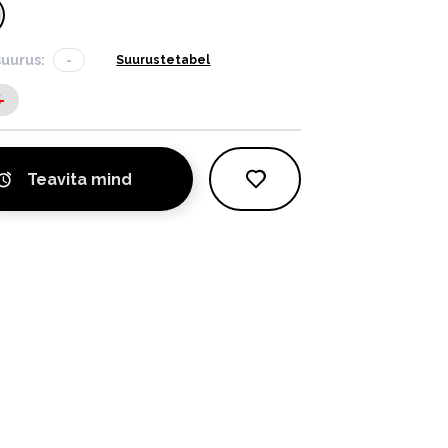
suurus:
-
Suurustetabel
S
Teavita mind