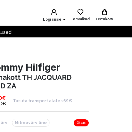
Lemmikud
Ostukorv
Logi sisse
lused
mmy Hilfiger
hakott TH JACQUARD
D ZA
0
€
Tasuta transport alates 69€
0
€
värv:
Mitmevärviline
Otsas