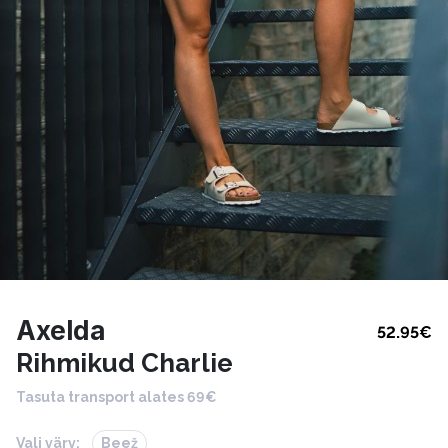
Axelda
52.95
€
Rihmikud Charlie
Tasuta transport alates 69€
Vali värv:
Beež