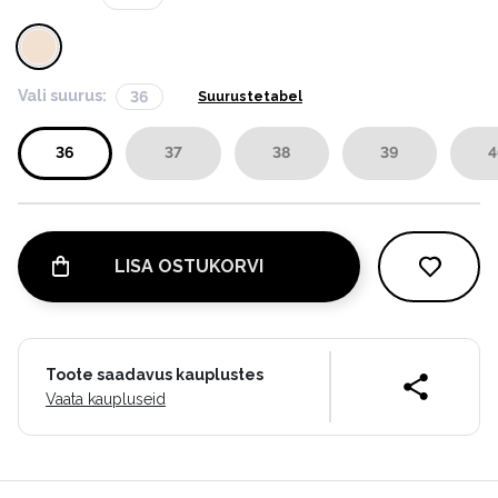
Vali suurus:
36
Suurustetabel
36
37
38
39
4
LISA OSTUKORVI
Toote saadavus kauplustes
Vaata kaupluseid