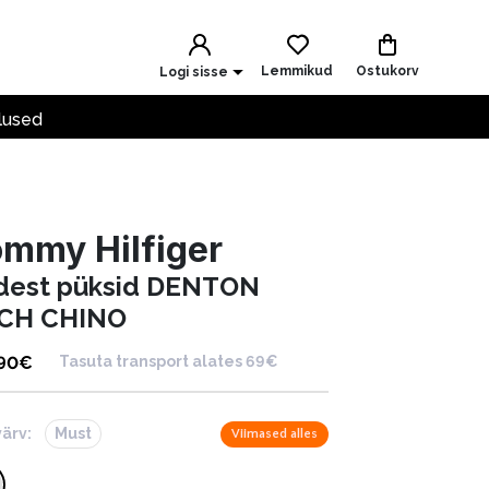
Lemmikud
Ostukorv
Logi sisse
lused
mmy Hilfiger
idest püksid DENTON
CH CHINO
.90
€
Tasuta transport alates 69€
värv:
Must
Viimased alles