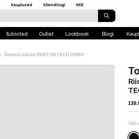
Kauplused
Klienditugi
KKK
Ilutooted
Outlet
Lookbook
Blogi
Kaup
›
Riidest püksid DENTON TECH CHINO
To
Ri
TE
139
Vali 