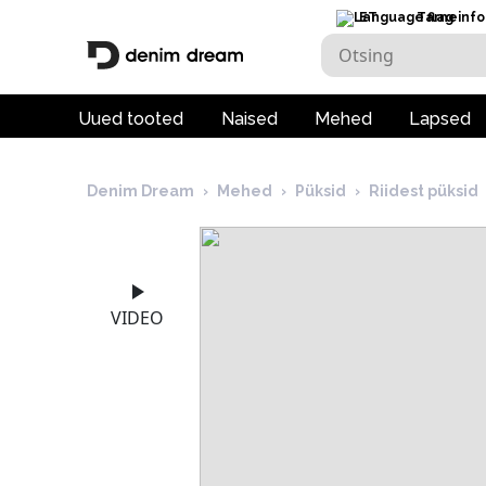
ET
Tarneinfo
Uued tooted
Naised
Mehed
Lapsed
Denim Dream
›
Mehed
›
Püksid
›
Riidest püksid
VIDEO