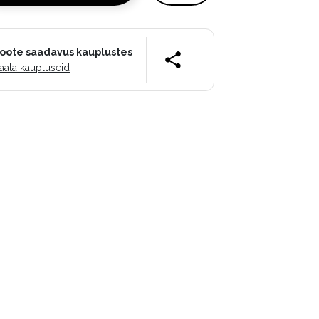
oote saadavus kauplustes
aata kaupluseid