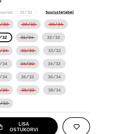
suurus:
31/32
Suurustetabel
0/30
30/32
30/34
/32
31/34
32/32
/34
33/30
33/32
/34
34/30
34/32
/34
36/32
36/34
6/36
38/32
38/34
0/32
LISA
OSTUKORVI