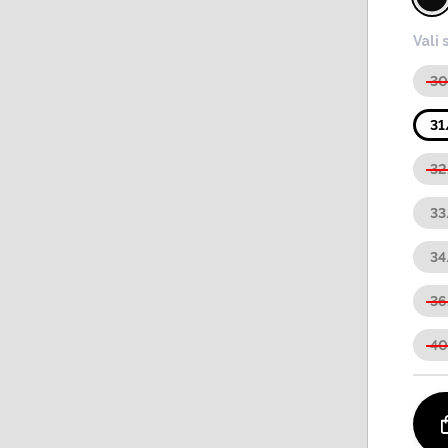
Vali 
3
31
32
33
34
3
4