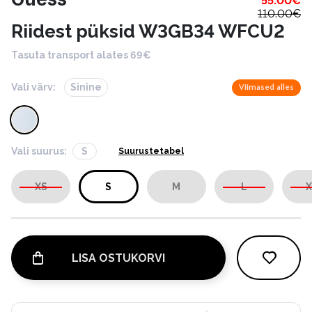
55.00
€
110.00
€
Riidest püksid W3GB34 WFCU2
Tasuta transport alates 69€
Vali värv:
Sinine
Viimased alles
Vali suurus:
S
Suurustetabel
XS
S
M
L
X
LISA OSTUKORVI