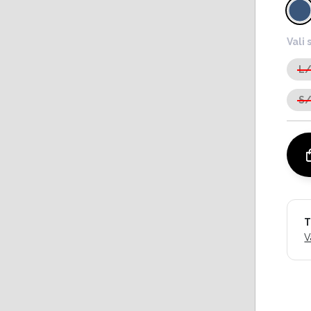
Vali 
L
S
T
V