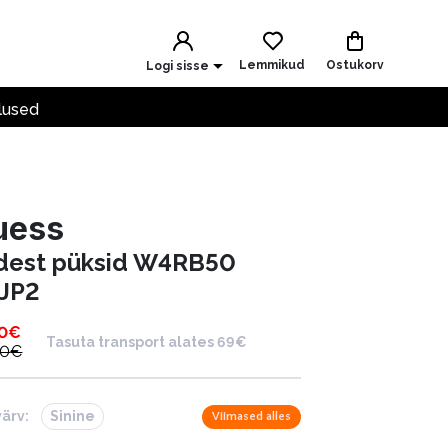
Lemmikud
Ostukorv
Logi sisse
lused
uess
idest püksid W4RB50
JP2
0
€
Tasuta transport alates 69€
00
€
värv:
Sinine
Viimased alles