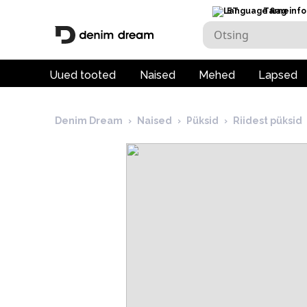
ET
Tarneinfo
Uued tooted
Naised
Mehed
Lapsed
Denim Dream
›
Naised
›
Püksid
›
Riidest püksid