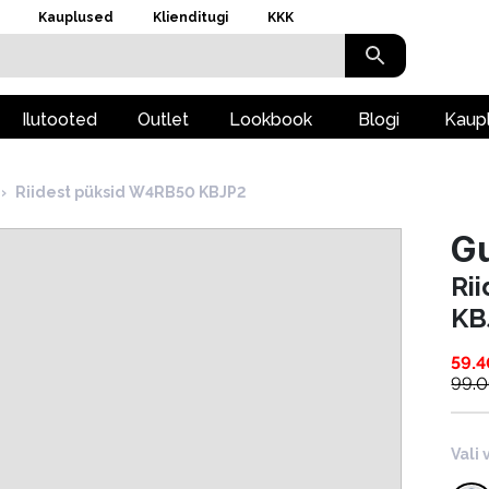
Kauplused
Klienditugi
KKK
Ilutooted
Outlet
Lookbook
Blogi
Kaup
›
Riidest püksid W4RB50 KBJP2
G
Ri
KB
59.4
99.
Vali 