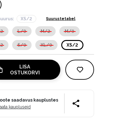
suurus:
XS/2
Suurustetabel
/2
L/9
M/2
M/9
/2
S/9
XL/9
XS/2
LISA
OSTUKORVI
oote saadavus kauplustes
aata kaupluseid