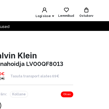
Lemmikud
Ostukorv
Logi sisse
lused
lvin Klein
nnahoidja LV00QF8013
0
€
Tasuta transport alates 69€
0
€
värv:
Kollane
Otsas