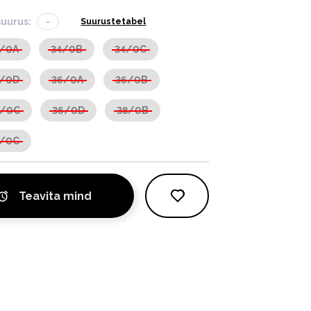
suurus:
-
Suurustetabel
4/0A
34/0B
34/0C
4/0D
36/0A
36/0B
6/0C
36/0D
38/0B
8/0C
Teavita mind