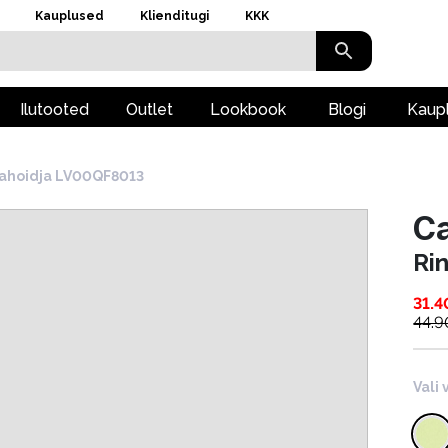
Kauplused
Klienditugi
KKK
Ilutooted
Outlet
Lookbook
Blogi
Kaup
ahoidja LV00QF8013
Ca
Ri
31.4
44.9
Vali 