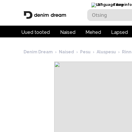
ET
Tarneinfo
Uued tooted
Naised
Mehed
Lapsed
Denim Dream
›
Naised
›
Pesu
›
Aluspesu
›
Rinn