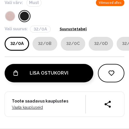
Vali värv:
Must
Viimased alles
Vali suurus:
32/0A
Suurustetabel
32/0A
32/0B
32/0C
32/0D
32
LISA OSTUKORVI
Toote saadavus kauplustes
Vaata kaupluseid