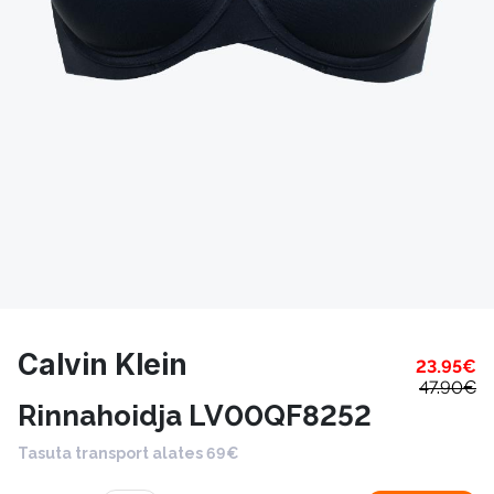
Calvin Klein
23.95
€
47.90
€
Rinnahoidja LV00QF8252
Tasuta transport alates 69€