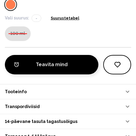
Vali suurus:
-
Suurustetabel
100 ml
Teavita mind
Tooteinfo
Transpordiviisid
14-päevane tasuta tagastusõigus