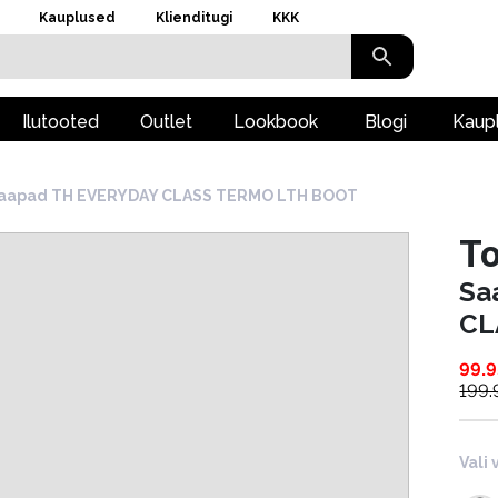
Kauplused
Klienditugi
KKK
Ilutooted
Outlet
Lookbook
Blogi
Kaup
aapad TH EVERYDAY CLASS TERMO LTH BOOT
To
Sa
CL
99.9
199.
Vali 