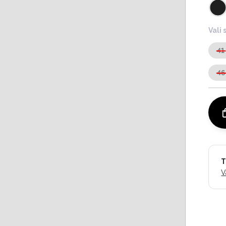
Vali 
41
46
T
V