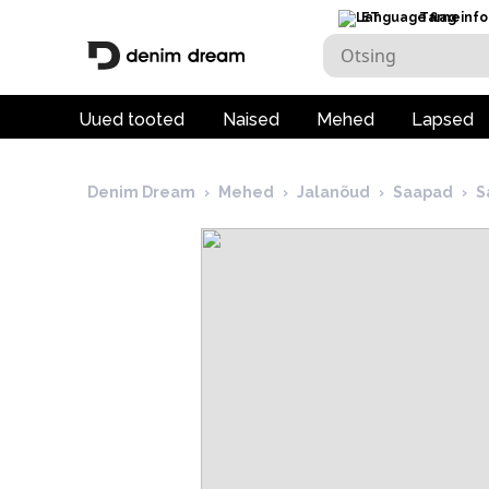
ET
Tarneinfo
Uued tooted
Naised
Mehed
Lapsed
Denim Dream
›
Mehed
›
Jalanõud
›
Saapad
›
S