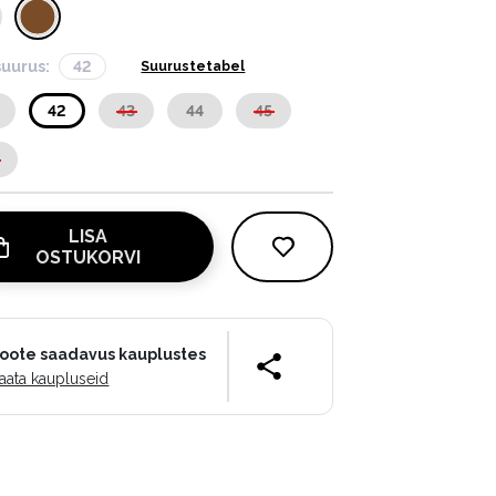
suurus:
42
Suurustetabel
42
43
44
45
LISA
OSTUKORVI
oote saadavus kauplustes
aata kaupluseid