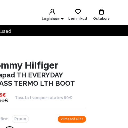
Lemmikud
Ostukorv
Logi sisse
lused
mmy Hilfiger
apad TH EVERYDAY
ASS TERMO LTH BOOT
5
€
Tasuta transport alates 69€
90
€
värv:
Pruun
Viimased alles