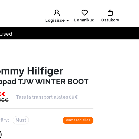
Lemmikud
Ostukorv
Logi sisse
lused
mmy Hilfiger
apad TJW WINTER BOOT
5
€
Tasuta transport alates 69€
90
€
värv:
Must
Viimased alles