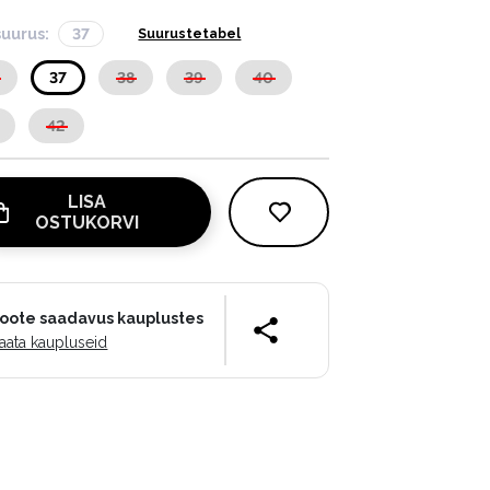
suurus:
37
Suurustetabel
37
38
39
40
42
LISA
OSTUKORVI
oote saadavus kauplustes
aata kaupluseid