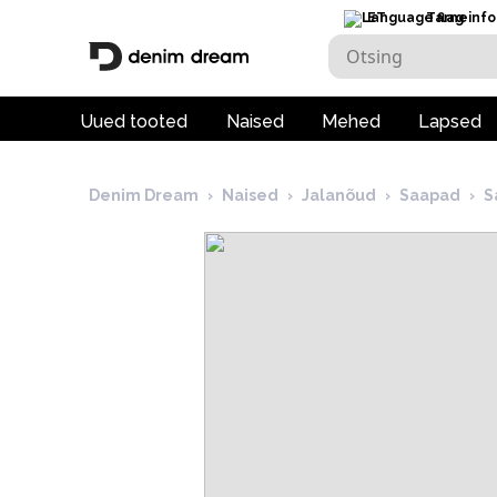
ET
Tarneinfo
Uued tooted
Naised
Mehed
Lapsed
Denim Dream
›
Naised
›
Jalanõud
›
Saapad
›
S