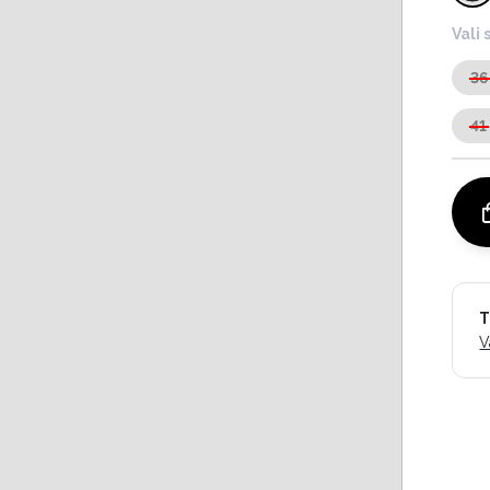
Vali 
36
41
T
V