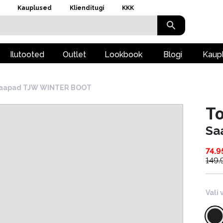
Kauplused
Klienditugi
KKK
Ilutooted
Outlet
Lookbook
Blogi
Kaup
aapad TJW WINTER BOOT
To
Sa
74.9
149.
Vali 